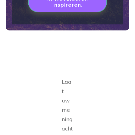
Inspireren.
Laa
t
uw
me
ning
acht