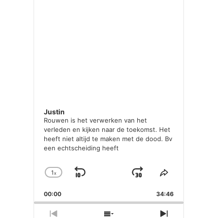
Justin
Rouwen is het verwerken van het
verleden en kijken naar de toekomst. Het
heeft niet altijd te maken met de dood. Bv
een echtscheiding heeft
[...]
1
x
Skip
Play
Jump
Change
Share
Playback
This
Backward
Pause
Forward
00:00
Rate
34:46
Episode
Previous
Show
Next