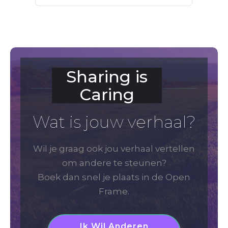
Episode
Episodes
Episode
List
Sharing is
Caring
Wat is jouw verhaal?
Wil je graag ook jou verhaal vertellen
om andere te steunen?
Boek dan snel je plaats in de Open
Frame.
Ik Wil Anderen